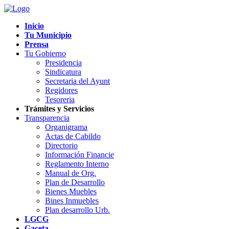
Inicio
Tu Municipio
Prensa
Tu Gobierno
Presidencia
Sindicatura
Secretaria del Ayunt
Regidores
Tesoreria
Trámites y Servicios
Transparencia
Organigrama
Actas de Cabildo
Directorio
Información Financie
Reglamento Interno
Manual de Org.
Plan de Desarrollo
Bienes Muebles
Bines Inmuebles
Plan desarrollo Urb.
LGCG
Gaceta