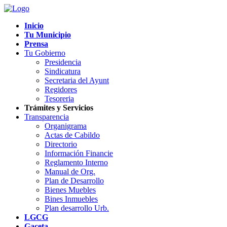
Inicio
Tu Municipio
Prensa
Tu Gobierno
Presidencia
Sindicatura
Secretaria del Ayunt
Regidores
Tesoreria
Trámites y Servicios
Transparencia
Organigrama
Actas de Cabildo
Directorio
Información Financie
Reglamento Interno
Manual de Org.
Plan de Desarrollo
Bienes Muebles
Bines Inmuebles
Plan desarrollo Urb.
LGCG
Gaceta