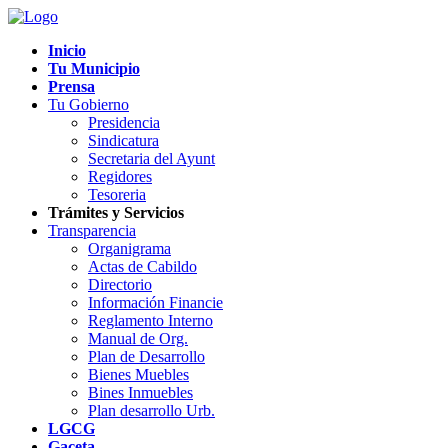
Inicio
Tu Municipio
Prensa
Tu Gobierno
Presidencia
Sindicatura
Secretaria del Ayunt
Regidores
Tesoreria
Trámites y Servicios
Transparencia
Organigrama
Actas de Cabildo
Directorio
Información Financie
Reglamento Interno
Manual de Org.
Plan de Desarrollo
Bienes Muebles
Bines Inmuebles
Plan desarrollo Urb.
LGCG
Gaceta