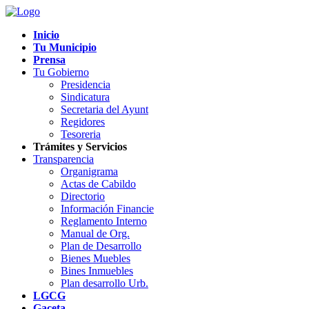
Inicio
Tu Municipio
Prensa
Tu Gobierno
Presidencia
Sindicatura
Secretaria del Ayunt
Regidores
Tesoreria
Trámites y Servicios
Transparencia
Organigrama
Actas de Cabildo
Directorio
Información Financie
Reglamento Interno
Manual de Org.
Plan de Desarrollo
Bienes Muebles
Bines Inmuebles
Plan desarrollo Urb.
LGCG
Gaceta