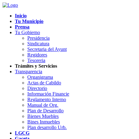
Inicio
Tu Municipio
Prensa
Tu Gobierno
Presidencia
Sindicatura
Secretaria del Ayunt
Regidores
Tesoreria
Trámites y Servicios
Transparencia
Organigrama
Actas de Cabildo
Directorio
Información Financie
Reglamento Interno
Manual de Org.
Plan de Desarrollo
Bienes Muebles
Bines Inmuebles
Plan desarrollo Urb.
LGCG
Gaceta